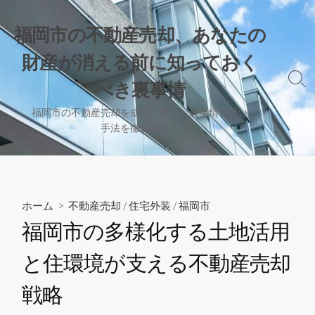
コ
ン
福岡市の不動産売却、あなたの
テ
財産が消える前に知っておく
ン
ツ
検
べき裏事情
へ
索
切
ス
福岡市の不動産売却を成功に導く、裏事情と賢い
り
手法を徹底解説！
キ
替
ッ
え
プ
ホーム
>
不動産売却
/
住宅外装
/
福岡市
福岡市の多様化する土地活用
と住環境が支える不動産売却
戦略