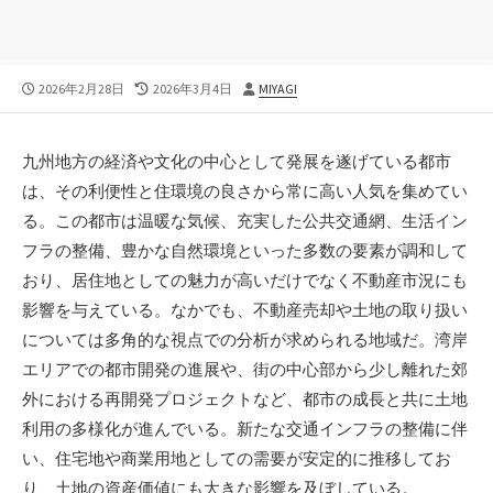
公
最
投
2026年2月28日
2026年3月4日
MIYAGI
開
終
稿
日
更
者
新
九州地方の経済や文化の中心として発展を遂げている都市
日
は、その利便性と住環境の良さから常に高い人気を集めてい
る。
この都市は温暖な気候、充実した公共交通網、生活イン
フラの整備、豊かな自然環境といった多数の要素が調和して
おり、居住地としての魅力が高いだけでなく不動産市況にも
影響を与えている。なかでも、不動産売却や土地の取り扱い
については多角的な視点での分析が求められる地域だ。湾岸
エリアでの都市開発の進展や、街の中心部から少し離れた郊
外における再開発プロジェクトなど、都市の成長と共に土地
利用の多様化が進んでいる。新たな交通インフラの整備に伴
い、住宅地や商業用地としての需要が安定的に推移してお
り、土地の資産価値にも大きな影響を及ぼしている。