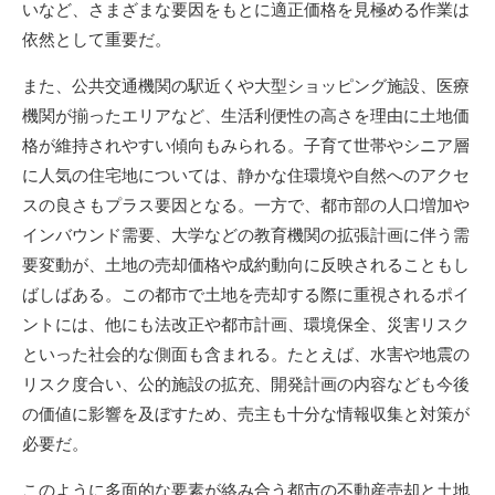
いなど、さまざまな要因をもとに適正価格を見極める作業は
依然として重要だ。
また、公共交通機関の駅近くや大型ショッピング施設、医療
機関が揃ったエリアなど、生活利便性の高さを理由に土地価
格が維持されやすい傾向もみられる。子育て世帯やシニア層
に人気の住宅地については、静かな住環境や自然へのアクセ
スの良さもプラス要因となる。一方で、都市部の人口増加や
インバウンド需要、大学などの教育機関の拡張計画に伴う需
要変動が、土地の売却価格や成約動向に反映されることもし
ばしばある。この都市で土地を売却する際に重視されるポイ
ントには、他にも法改正や都市計画、環境保全、災害リスク
といった社会的な側面も含まれる。たとえば、水害や地震の
リスク度合い、公的施設の拡充、開発計画の内容なども今後
の価値に影響を及ぼすため、売主も十分な情報収集と対策が
必要だ。
このように多面的な要素が絡み合う都市の不動産売却と土地