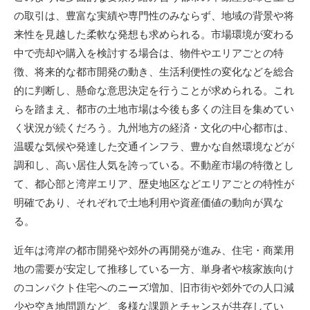
の取引は、豊富な実績や専門性のみならず、地域の背景や将
来性を見越した柔軟な発想も求められる。市場環境が変わる
中で売却や購入を検討する場合は、物件やエリアごとの特
徴、将来的な都市開発の動き、生活利便性の変化などを総合
的に判断し、懸命な意思決定を行うことが求められる。これ
らを踏まえ、都市の土地市場は今後も多くの注目を集めてい
く状況が続くだろう。九州地方の経済・文化の中心都市は、
温暖な気候や発達した交通インフラ、豊かな自然環境などが
調和し、高い居住人気を誇っている。不動産市場の特徴とし
て、都心部と湾岸エリア、歴史地区などエリアごとの特性が
明確であり、それぞれで土地利用や資産価値の動向が異な
る。
近年は湾岸の都市開発や郊外の再開発が進み、住宅・商業用
地の需要が安定して推移している一方、単身者や核家族向け
のコンパクト住宅へのニーズ増加、旧市街や郊外での人口減
少や空き地問題など、多様な課題とチャンスが共存してい