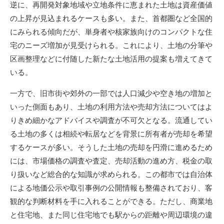
逆に、再開発対象地域や立地条件に恵まれた土地は資産価値
の上昇が見込まれるケースも多い。また、首都圏など全国的
にみられる傾向だが、単身者や核家族向けのコンパクトな住
宅のニーズ増加が見受けられる。これにより、土地の分筆や
区画整理などに付随した新たな土地活用の提案も増えてきて
いる。
一方で、旧市街や郊外の一部では人口減少や空き地の増加と
いった側面もあり、土地の利用方法や売却方法についてはよ
りきめ細かなアドバイスや調査が不可欠となる。流通してい
る土地の多くは相続や転居などを背景に所有者が売却を希望
するケースが多い。そうした土地の売却を円滑に進めるため
には、市場価格の調査や査定、売却活動の進め方、税金の取
り扱いなど総合的な知識が求められる。この都市では自治体
による地価公示や取引事例の公開情報も整備されており、客
観的な判断材料を手に入れることができる。ただし、商業地
と住宅地、また同じ住宅地でも駅からの距離や周辺環境の違